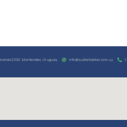
Grande 2092. Montevideo, Uruguay
info@sustentables.com.uy
(