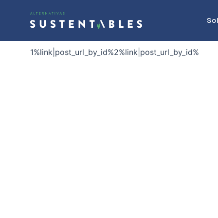
Ir
al
So
contenido
1
%link|post_url_by_id%
2
%link|post_url_by_id%