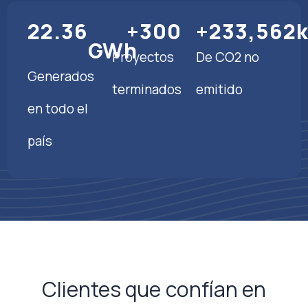
22.36
+
300
+
233,562
GWh
Proyectos
De CO2 no
Generados
terminados
emitido
en todo el
país
Clientes que confían en