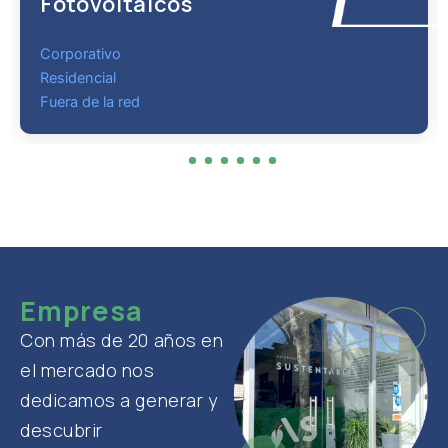
Fotovoltaicos
Corporativo
Residencial
Fuera de la red
1
2
3
4
5
6
7
Empresa
Con más de 20 años en
el mercado nos
dedicamos a generar y
descubrir